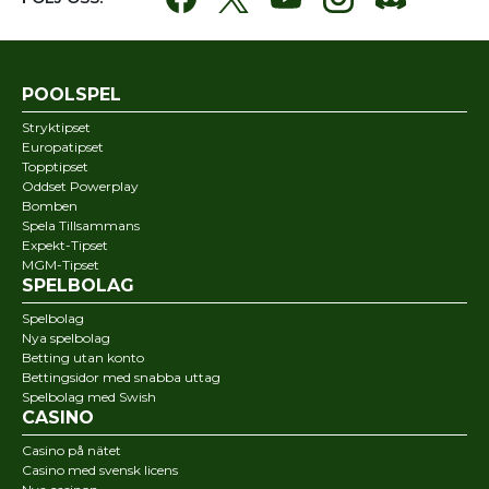
POOLSPEL
Stryktipset
Europatipset
Topptipset
Oddset Powerplay
Bomben
Spela Tillsammans
Expekt-Tipset
MGM-Tipset
SPELBOLAG
Spelbolag
Nya spelbolag
Betting utan konto
Bettingsidor med snabba uttag
Spelbolag med Swish
CASINO
Casino på nätet
Casino med svensk licens