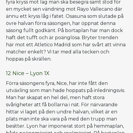
fyra kryss mot lag man ska besegra samt stod för
en mycket sen vändning mot Rayo Vallecano där
ännu ett kryss låg i fatet. Osasuna som slutade på
övre halvan förra säsongen, har öppnat denna
säsong fullt godkänt. På bortaplan har man dock
haft det tufft och är poänglösa. Bryter trenden
här mot ett Atletico Madrid som har svårt att vinna
matcher enkelt? Vi tar med alla tecken och
hoppas på skrällen.
12 Nice – Lyon 1X
Förra säsongens fyra, Nice, har inte fått den
utväxling som man hade hoppats på inledningsvis.
Man har skapat en hel del, men haft stora
svårigheter att få bollarna i nät. För närvarande
hittar vi laget på den undre halvan, vilket är en
plats man inte ska vara på med den trupp man
besitter. Lyon har imponerat stort på hemmaplan,