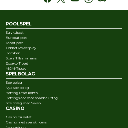
POOLSPEL
Stryktipset
Europatipset
Topptipset
Oddset Powerplay
Bomben
Spela Tillsammans
Expekt-Tipset
MGM-Tipset
SPELBOLAG
Spelbolag
Nya spelbolag
Betting utan konto
Bettingsidor med snabba uttag
Spelbolag med Swish
CASINO
Casino på nätet
Casino med svensk licens
Nya casinon