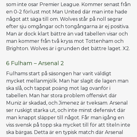
som inte osar Premier League. Kommer senast från
en 0-2 förlust mot Man United där man inte hade
något att säga till om. Wolves står på noll segrar
efter sju omgångar och tongångarna är ej positiva.
Man är dock klart bättre än vad tabellen visar och
man kommer från två kryss mot Tottenham och
Brighton. Wolves är i grunden det bättre laget. X2.
6 Fulham – Arsenal 2
Fulhams start på säsongen har varit väldigt
mycket mellanmjölk. Man har slagit de lagen man
ska slå, och tappat poäng mot lag ovanför i
tabellen. Man har stora problem offensivt där
Muniz är skadad, och Jimenez är tveksam. Arsenal
ser ruskigt starka ut, och inte minst defensivt där
man knappt släpper till något. Får man igång en
viss svensk på topp ska mycket till för att titeln inte
ska bärgas. Detta är en typisk match där Arsenal