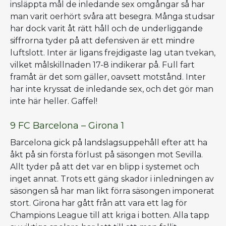
insläppta mål de inledande sex omgångar så har
man varit oerhört svåra att besegra. Många studsar
har dock varit åt rätt håll och de underliggande
siffrorna tyder på att defensiven är ett mindre
luftslott. Inter är ligans frejdigaste lag utan tvekan,
vilket målskillnaden 17-8 indikerar på. Full fart
framåt är det som gäller, oavsett motstånd. Inter
har inte kryssat de inledande sex, och det gör man
inte här heller. Gaffel!
9 FC Barcelona – Girona 1
Barcelona gick på landslagsuppehåll efter att ha
åkt på sin första förlust på säsongen mot Sevilla.
Allt tyder på att det var en blipp i systemet och
inget annat. Trots ett gäng skador i inledningen av
säsongen så har man likt förra säsongen imponerat
stort. Girona har gått från att vara ett lag för
Champions League till att kriga i botten. Alla tapp