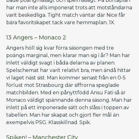
både poängmässigt och spelmässigt. På bortaplan
har man inte alls imponerat trots att motståndarna
varit beskedliga. Tight match väntar där Nice får
bära favoritskapet tack vare hemmaplan. 1X.
13 Angers – Monaco 2
Angers höll sig kvar förra säsongen med tre
poängs marginal, men klarar man sig i år? Man har
inlett väldigt svagt i båda delarna av planen.
Spelschemat har varit relativt bra, men ändå hittar
vi laget näst sist. Man kommer senast från en 0-5
förlust mot Strasbourg där siffrorna speglade
matchbilden. Med en pånyttfödd Ansu Fati så är
Monaco väldigt spännande denna säsong. Man har
inlett på ett imponerade sätt och slåss i toppen av
tabellen. Man har skapat och gjort fler mål än
exempelvis PSG. Klasskillnad. Spik.
Spiken! – Manchester City