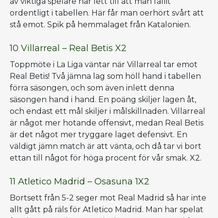
av viktiga spelare har lett till att man fallit
ordentligt i tabellen. Här får man oerhört svårt att
stå emot. Spik på hemmalaget från Katalonien.
10 Villarreal – Real Betis X2
Toppmöte i La Liga väntar när Villarreal tar emot
Real Betis! Två jämna lag som höll hand i tabellen
förra säsongen, och som även inlett denna
säsongen hand i hand. En poäng skiljer lagen åt,
och endast ett mål skiljer i målskillnaden. Villarreal
är något mer hotande offensivt, medan Real Betis
är det något mer tryggare laget defensivt. En
väldigt jämn match är att vänta, och då tar vi bort
ettan till något för höga procent för vår smak. X2.
11 Atletico Madrid – Osasuna 1X2
Bortsett från 5-2 seger mot Real Madrid så har inte
allt gått på räls för Atletico Madrid. Man har spelat