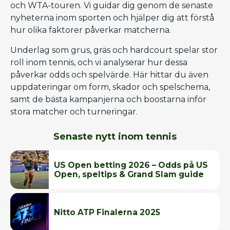
och WTA-touren. Vi guidar dig genom de senaste
nyheterna inom sporten och hjälper dig att förstå
hur olika faktorer påverkar matcherna.
Underlag som grus, gräs och hardcourt spelar stor
roll inom tennis, och vi analyserar hur dessa
påverkar odds och spelvärde. Här hittar du även
uppdateringar om form, skador och spelschema,
samt de bästa kampanjerna och boostarna inför
stora matcher och turneringar.
Senaste nytt inom tennis
US Open betting 2026 – Odds på US
Open, speltips & Grand Slam guide
Nitto ATP Finalerna 2025