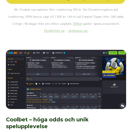
18+. Endast nya spelare. Min. insättning 100 kr. 15x Omsättningskrav på
insättning. 100% bonus upp till 1 500 kr + 64 kr på Expekt-Tipset. Min. 1,80 odds.
Giltigt i 90 dagar från att villkor uppfylls.
Villkor
gäller. Spela ansvarsfullt.
Stodlinjen.se
–
spelpaus.se
.
Coolbet – höga odds och unik
spelupplevelse