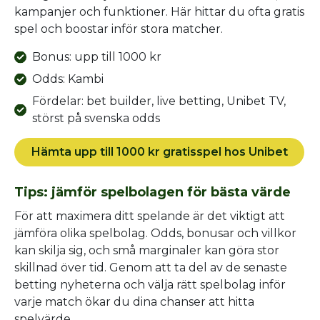
kampanjer och funktioner. Här hittar du ofta gratis
spel och boostar inför stora matcher.
Bonus: upp till 1000 kr
Odds: Kambi
Fördelar: bet builder, live betting, Unibet TV,
störst på svenska odds
Hämta upp till 1000 kr gratisspel hos Unibet
Tips: jämför spelbolagen för bästa värde
För att maximera ditt spelande är det viktigt att
jämföra olika spelbolag. Odds, bonusar och villkor
kan skilja sig, och små marginaler kan göra stor
skillnad över tid. Genom att ta del av de senaste
betting nyheterna och välja rätt spelbolag inför
varje match ökar du dina chanser att hitta
spelvärde.