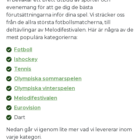
evenemang för att ge dig de bästa
förutsättningarna inför dina spel. Vi sträcker oss
från de allra största fotbollsmatcherna, till
deltävlingar av Melodifestivalen. Här är några av de
mest populära kategorierna:
Fotboll
Ishockey
Tennis
Olympiska sommarspelen
Olympiska vinterspelen
Melodifestivalen
Eurovision
Dart
Nedan går vi igenom lite mer vad vi levererar inom
varje kategori.