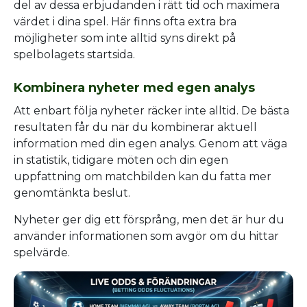
del av dessa erbjudanden i rätt tid och maximera
värdet i dina spel. Här finns ofta extra bra
möjligheter som inte alltid syns direkt på
spelbolagets startsida.
Kombinera nyheter med egen analys
Att enbart följa nyheter räcker inte alltid. De bästa
resultaten får du när du kombinerar aktuell
information med din egen analys. Genom att väga
in statistik, tidigare möten och din egen
uppfattning om matchbilden kan du fatta mer
genomtänkta beslut.
Nyheter ger dig ett försprång, men det är hur du
använder informationen som avgör om du hittar
spelvärde.