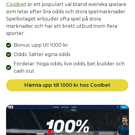
Coolbet
är ett populärt val bland svenska spelare
som letar efter bra odds och stora spelmarknader.
Spelbolaget erbjuder ofta spel på stora
marknader och har ett brett utbud inom flera
sporter.
Bonus: upp till 1000 kr
Odds: Sätter egna odds
Fördelar: höga odds, live odds, bet builder och
cash out
Hämta upp till 1000 kr hos Coolbet