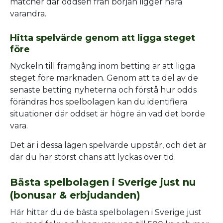
matcher där oddsen från början ligger nära
varandra.
Hitta spelvärde genom att ligga steget
före
Nyckeln till framgång inom betting är att ligga
steget före marknaden. Genom att ta del av de
senaste betting nyheterna och förstå hur odds
förändras hos spelbolagen kan du identifiera
situationer där oddset är högre än vad det borde
vara.
Det är i dessa lägen spelvärde uppstår, och det är
där du har störst chans att lyckas över tid.
Bästa spelbolagen i Sverige just nu
(bonusar & erbjudanden)
Här hittar du de bästa spelbolagen i Sverige just