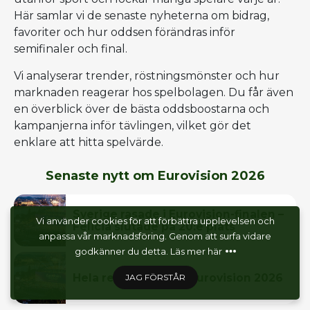
Här samlar vi de senaste nyheterna om bidrag,
favoriter och hur oddsen förändras inför
semifinaler och final.
Vi analyserar trender, röstningsmönster och hur
marknaden reagerar hos spelbolagen. Du får även
en överblick över de bästa oddsboostarna och
kampanjerna inför tävlingen, vilket gör det
enklare att hitta spelvärde.
Senaste nytt om Eurovision 2026
Sverige rasade i Eurovision-finalen –
Vi använder cookies för att förbättra upplevelsen och
Felicia slutade på 20:e plats
anpassa vår marknadsföring. Genom att surfa vidare
godkänner du detta.
Läs mer här
Hela resultatlistan i Eurovision 2026
JAG FÖRSTÅR