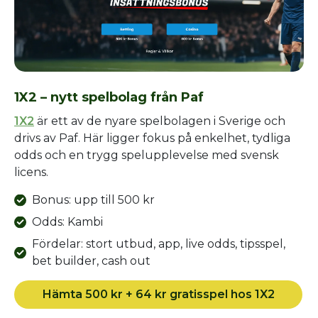
1X2 – nytt spelbolag från Paf
1X2
är ett av de nyare spelbolagen i Sverige och
drivs av Paf. Här ligger fokus på enkelhet, tydliga
odds och en trygg spelupplevelse med svensk
licens.
Bonus: upp till 500 kr
Odds: Kambi
Fördelar: stort utbud, app, live odds, tipsspel,
bet builder, cash out
Hämta 500 kr + 64 kr gratisspel hos 1X2