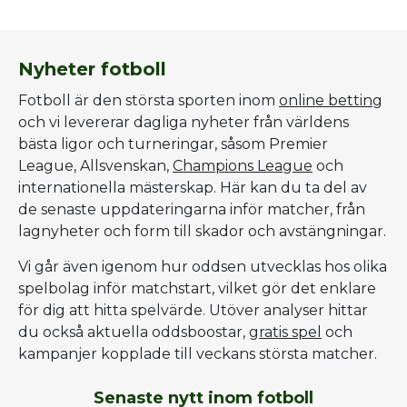
Nyheter fotboll
Fotboll är den största sporten inom
online betting
och vi levererar dagliga nyheter från världens
bästa ligor och turneringar, såsom Premier
League, Allsvenskan,
Champions League
och
internationella mästerskap. Här kan du ta del av
de senaste uppdateringarna inför matcher, från
lagnyheter och form till skador och avstängningar.
Vi går även igenom hur oddsen utvecklas hos olika
spelbolag inför matchstart, vilket gör det enklare
för dig att hitta spelvärde. Utöver analyser hittar
du också aktuella oddsboostar,
gratis spel
och
kampanjer kopplade till veckans största matcher.
Senaste nytt inom fotboll