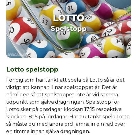
Lotto spelstopp
För dig som har tänkt att spela på Lotto så är det
viktigt att känna till när spelstoppet är. Det är
nämligen så att spelstoppet inte är vid samma
tidpunkt som själva dragningen. Spelstopp för
Lotto sker på onsdagar klockan 17:15 respektive
klockan 18:15 på lördagar. Har du tänkt spela Lotto
så måste du med andra ord lämna in din rad över
en timme innan själva dragningen.