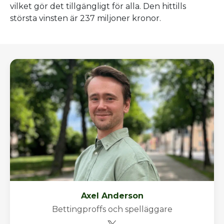
vilket gör det tillgängligt för alla. Den hittills
största vinsten är 237 miljoner kronor.
Axel Anderson
Bettingproffs och spelläggare