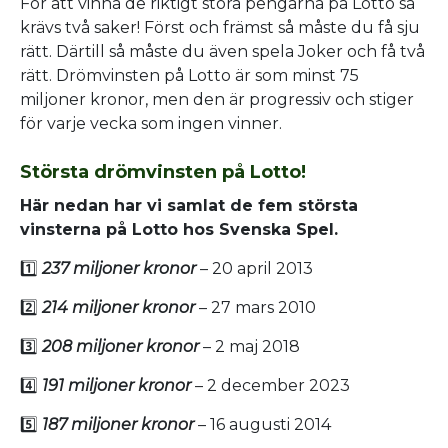
För att vinna de riktigt stora pengarna på Lotto så
krävs två saker! Först och främst så måste du få sju
rätt. Därtill så måste du även spela Joker och få två
rätt. Drömvinsten på Lotto är som minst 75
miljoner kronor, men den är progressiv och stiger
för varje vecka som ingen vinner.
Största drömvinsten på Lotto!
Här nedan har vi samlat de fem största
vinsterna på Lotto hos Svenska Spel.
1️⃣
237 miljoner kronor
– 20 april 2013
2️⃣
214 miljoner kronor
– 27 mars 2010
3️⃣
208 miljoner kronor
– 2 maj 2018
4️⃣
191 miljoner kronor
– 2 december 2023
5️⃣
187 miljoner kronor
– 16 augusti 2014