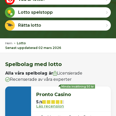
Lotto spelstopp
Rätta lotto
Hem
>
Lotto
Senast uppdaterad 02 mars 2026
Spelbolag med lotto
Alla våra spelbolag är
Licensierade
Recenserade av våra experter
Minsta insättning 50 kr
Pronto Casino
5
/5
Läs recension