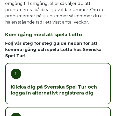
omgång till omgång, eller så väljer du att
prenumerera på dina sju valda nummer. Om du
prenumererar på sju nummer så kommer du att
ha en stående rad i ett visst antal veckor.
Kom igång med att spela Lotto
Följ vår steg för steg guide nedan för att
komma igång och spela Lotto hos Svenska
Spel Tur!
1.
Klicka dig på Svenska Spel Tur och
logga in alternativt registrera dig