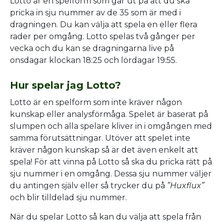
Lotto är en spelform som går ut på att du ska
pricka in sju nummer av de 35 som är med i
dragningen. Du kan välja att spela en eller flera
rader per omgång. Lotto spelas två gånger per
vecka och du kan se dragningarna live på
onsdagar klockan 18:25 och lördagar 19:55.
Hur spelar jag Lotto?
Lotto är en spelform som inte kräver någon
kunskap eller analysförmåga. Spelet är baserat på
slumpen och alla spelare kliver in i omgången med
samma förutsättningar. Utöver att spelet inte
kräver någon kunskap så är det även enkelt att
spela! För att vinna på Lotto så ska du pricka rätt på
sju nummer i en omgång. Dessa sju nummer väljer
du antingen själv eller så trycker du på
”Huxflux”
och blir tilldelad sju nummer.
När du spelar Lotto så kan du välja att spela från