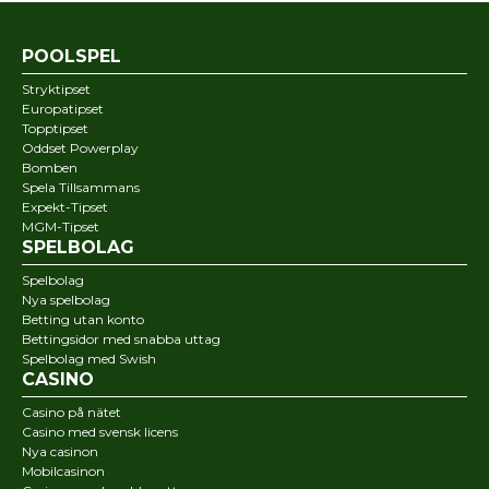
POOLSPEL
Stryktipset
Europatipset
Topptipset
Oddset Powerplay
Bomben
Spela Tillsammans
Expekt-Tipset
MGM-Tipset
SPELBOLAG
Spelbolag
Nya spelbolag
Betting utan konto
Bettingsidor med snabba uttag
Spelbolag med Swish
CASINO
Casino på nätet
Casino med svensk licens
Nya casinon
Mobilcasinon