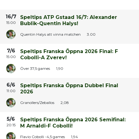
16/7
Speltips ATP Gstaad 16/7: Alexander
15:00
Bublik-Quentin Halys!
Quentin Halys att vinna matchen
3.00
7/6
Speltips Franska Öppna 2026 Final: F
15:00
Cobolli-A Zverev!
Över 37,5 games
1,90
6/6
Speltips Franska Öppna Dubbel Final
11:00
2026
Granollers/Zeballos
2,08
5/6
Speltips Franska Öppna 2026 Semifinal:
20:15
M Arnaldi-F Cobolli!
Flavio Cobolli -4,5 games
1,94