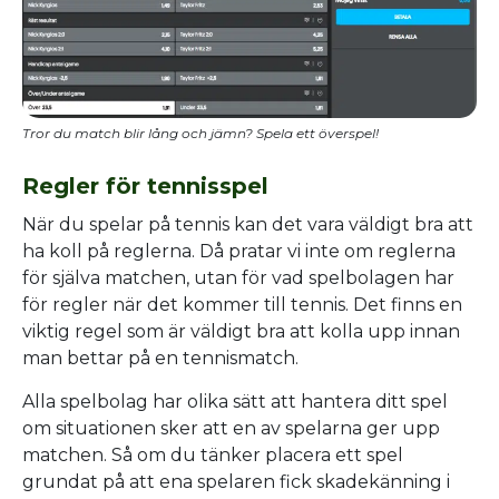
Tror du match blir lång och jämn? Spela ett överspel!
Regler för tennisspel
När du spelar på tennis kan det vara väldigt bra att
ha koll på reglerna. Då pratar vi inte om reglerna
för själva matchen, utan för vad spelbolagen har
för regler när det kommer till tennis. Det finns en
viktig regel som är väldigt bra att kolla upp innan
man bettar på en tennismatch.
Alla spelbolag har olika sätt att hantera ditt spel
om situationen sker att en av spelarna ger upp
matchen. Så om du tänker placera ett spel
grundat på att ena spelaren fick skadekänning i