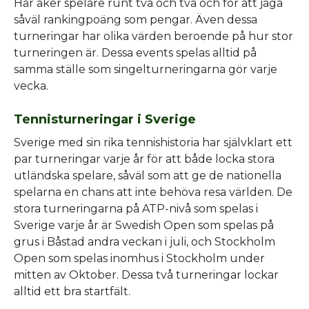
Här åker spelare runt två och två och för att jaga
såväl rankingpoäng som pengar. Även dessa
turneringar har olika värden beroende på hur stor
turneringen är. Dessa events spelas alltid på
samma ställe som singelturneringarna gör varje
vecka.
Tennisturneringar i Sverige
Sverige med sin rika tennishistoria har självklart ett
par turneringar varje år för att både locka stora
utländska spelare, såväl som att ge de nationella
spelarna en chans att inte behöva resa världen. De
stora turneringarna på ATP-nivå som spelas i
Sverige varje år är Swedish Open som spelas på
grus i Båstad andra veckan i juli, och Stockholm
Open som spelas inomhus i Stockholm under
mitten av Oktober. Dessa två turneringar lockar
alltid ett bra startfält.