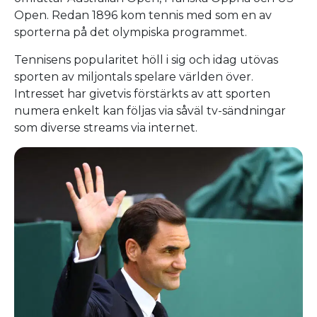
Open. Redan 1896 kom tennis med som en av
sporterna på det olympiska programmet.
Tennisens popularitet höll i sig och idag utövas
sporten av miljontals spelare världen över.
Intresset har givetvis förstärkts av att sporten
numera enkelt kan följas via såväl tv-sändningar
som diverse streams via internet.