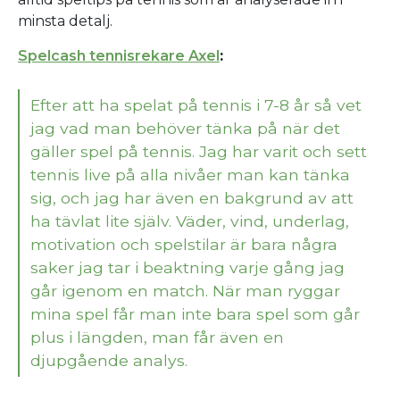
minsta detalj.
Spelcash tennisrekare Axel
:
Efter att ha spelat på tennis i 7-8 år så vet
jag vad man behöver tänka på när det
gäller spel på tennis. Jag har varit och sett
tennis live på alla nivåer man kan tänka
sig, och jag har även en bakgrund av att
ha tävlat lite själv. Väder, vind, underlag,
motivation och spelstilar är bara några
saker jag tar i beaktning varje gång jag
går igenom en match. När man ryggar
mina spel får man inte bara spel som går
plus i längden, man får även en
djupgående analys.