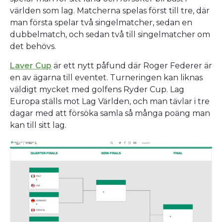
världen som lag. Matcherna spelas först till tre, där
man första spelar två singelmatcher, sedan en
dubbelmatch, och sedan två till singelmatcher om
det behövs.
Laver Cup
är ett nytt påfund där Roger Federer är
en av ägarna till eventet. Turneringen kan liknas
väldigt mycket med golfens Ryder Cup. Lag
Europa ställs mot Lag Världen, och man tävlar i tre
dagar med att försöka samla så många poäng man
kan till sitt lag.