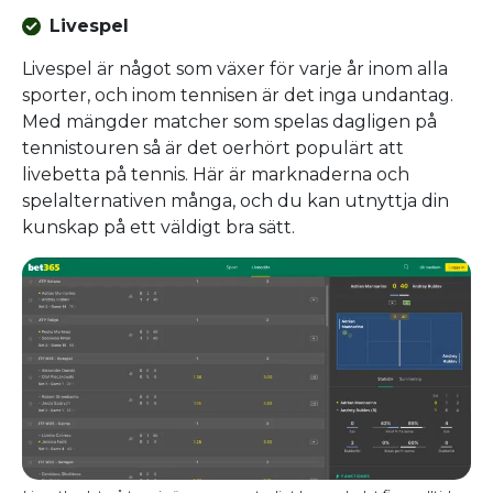
Livespel
Livespel är något som växer för varje år inom alla
sporter, och inom tennisen är det inga undantag.
Med mängder matcher som spelas dagligen på
tennistouren så är det oerhört populärt att
livebetta på tennis. Här är marknaderna och
spelalternativen många, och du kan utnyttja din
kunskap på ett väldigt bra sätt.