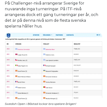
På Challenger-nivå arrangerar Sverige för
nuvarande inga turneringar. På ITF-nivå
arrangeras dock ett gäng turneringar per år, och
det är på denna nivå som de flesta svenska
spelarna håller hus.
Swedish Open i Båstad lockar bra spelare årligen!