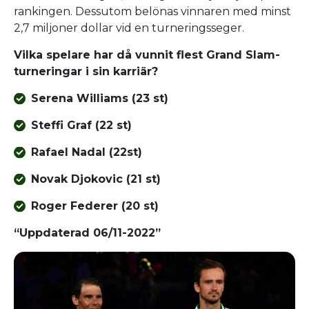
rankingen. Dessutom belönas vinnaren med minst
2,7 miljoner dollar vid en turneringsseger.
Vilka spelare har då vunnit flest Grand Slam-
turneringar i sin karriär?
Serena Williams (23 st)
Steffi Graf (22 st)
Rafael Nadal (22st)
Novak Djokovic (21 st)
Roger Federer (20 st)
“Uppdaterad 06/11-2022”