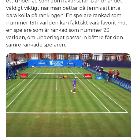
ett underlag som dom favoriserar. Därför är det
väldigt viktigt när man bettar på tennis att inte
bara kolla på rankingen. En spelare rankad som
nummer 131 i världen kan faktiskt vara favorit mot
en spelare som är rankad som nummer 23 i
världen, om underlaget passar in bättre för den
sämre rankade spelaren.