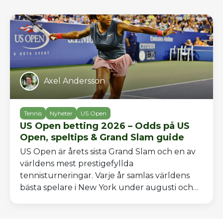
Axel Andersson
Tennis
Nyheter
US Open
US Open betting 2026 – Odds på US
Open, speltips & Grand Slam guide
US Open är årets sista Grand Slam och en av
världens mest prestigefyllda
tennisturneringar. Varje år samlas världens
bästa spelare i New York under augusti och
september för att göra upp om en av spor