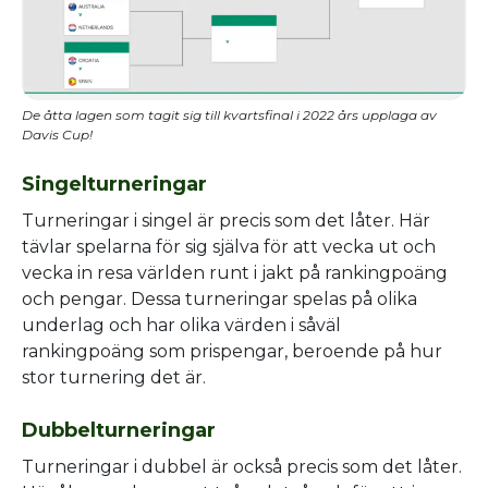
De åtta lagen som tagit sig till kvartsfinal i 2022 års upplaga av
Davis Cup!
Singelturneringar
Turneringar i singel är precis som det låter. Här
tävlar spelarna för sig själva för att vecka ut och
vecka in resa världen runt i jakt på rankingpoäng
och pengar. Dessa turneringar spelas på olika
underlag och har olika värden i såväl
rankingpoäng som prispengar, beroende på hur
stor turnering det är.
Dubbelturneringar
Turneringar i dubbel är också precis som det låter.