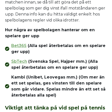
matchen innan, se då till att göra det på ett
spelbolag som ger dig vinst ifall motståndaren ger
upp. Denna info kan du hitta väldigt enkelt hos
spelbolagens regler vid olika idrotter.
Hur några av spelbolagen hanterar om en
spelare ger upp
Bet365
(Alla spel återbetalas om en spelare
ger upp)
SbTech
(Svenska Spel, Hajper mm.) (Alla
spel återbetalas om en spelare ger upp)
Kambi (Unibet, Leovegas mm.) (Om mer än
ett set spelas, ges vinsten till den spelare
som går vidare. Spelas mindre än ett set så
återbetalas alla spel)
Viktigt att tänka på vid spel på tennis