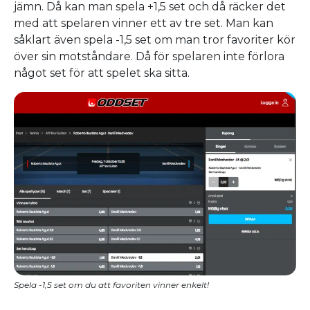
jämn. Då kan man spela +1,5 set och då räcker det
med att spelaren vinner ett av tre set. Man kan
såklart även spela -1,5 set om man tror favoriter kör
över sin motståndare. Då för spelaren inte förlora
något set för att spelet ska sitta.
Spela -1,5 set om du att favoriten vinner enkelt!