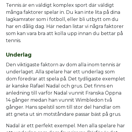
Tennis är en väldigt komplex sport där väldigt
många faktorer spelar in. Du kan inte lita på dina
lagkamrater som i fotboll, eller bli utbytt om du
har en dålig dag. Här nedan listar vi några faktorer
som kan vara bra att kolla upp innan du bettar på
tennis.
Underlag
Den viktigaste faktorn av dom alla inom tennis är
underlaget. Alla spelare har ett underlag som
dom föredrar att spela på. Det tydligaste exemplet
är kanske Rafael Nadal och grus. Det finns en
anledning till varför Nadal vunnit Franska Öppna
14 gånger medan han vunnit Wimbledon två
gånger. Hans spelstil som till stor del handlar om
att gneta ut sin motståndare passar bäst på grus.
Nadal är ett perfekt exempel. Men alla spelare har