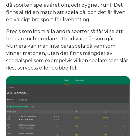
då sporten spelas året om, och dygnet runt. Det
finns alltid en match att spela på, och det är även
en väldigt bra sport för livebetting.
Precis som inom alla andra sporter så får vi se ett
bredare och bredare utbud varje år som går.
Numera kan man inte bara spela på vem som
vinner matchen, utan det finns mängder av
specialspel som exempelvis vilken spelare som slår
flest serveess eller dubbelfel.