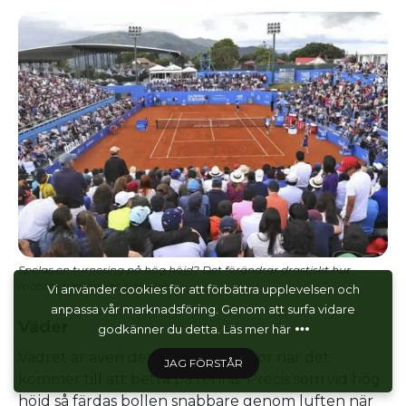
Spelas en turnering på hög höjd? Det förändrar drastiskt hur
matchen kommer arta sig!
Vi använder cookies för att förbättra upplevelsen och
anpassa vår marknadsföring. Genom att surfa vidare
Väder
godkänner du detta.
Läs mer här
Vädret är även det en viktigt faktor när det
JAG FÖRSTÅR
kommer till att betta på tennis. Precis som vid hög
höjd så färdas bollen snabbare genom luften när