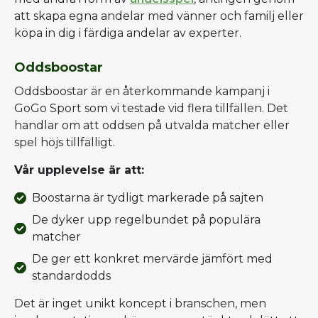
att skapa egna andelar med vänner och familj eller
köpa in dig i färdiga andelar av experter.
Oddsboostar
Oddsboostar är en återkommande kampanj i
GoGo Sport som vi testade vid flera tillfällen. Det
handlar om att oddsen på utvalda matcher eller
spel höjs tillfälligt.
Vår upplevelse är att:
Boostarna är tydligt markerade på sajten
De dyker upp regelbundet på populära
matcher
De ger ett konkret mervärde jämfört med
standardodds
Det är inget unikt koncept i branschen, men