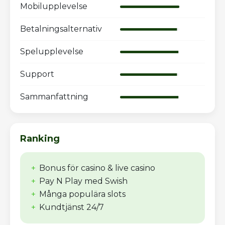
Mobilupplevelse
Betalningsalternativ
Spelupplevelse
Support
Sammanfattning
Ranking
+
Bonus för casino & live casino
+
Pay N Play med Swish
+
Många populära slots
+
Kundtjänst 24/7