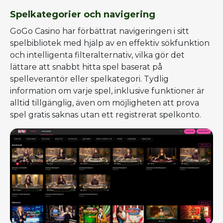
Spelkategorier och navigering
GoGo Casino har förbättrat navigeringen i sitt
spelbibliotek med hjälp av en effektiv sökfunktion
och intelligenta filteralternativ, vilka gör det
lättare att snabbt hitta spel baserat på
spelleverantör eller spelkategori. Tydlig
information om varje spel, inklusive funktioner är
alltid tillgänglig, även om möjligheten att prova
spel gratis saknas utan ett registrerat spelkonto.