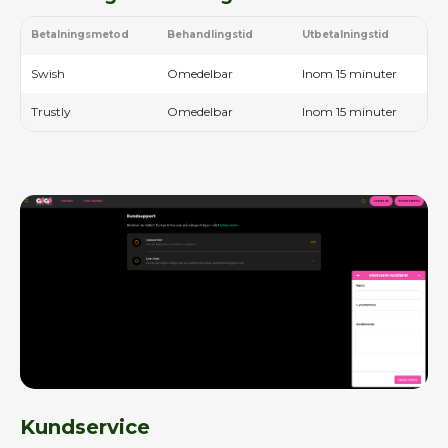
Betalningsmetod
Behandlingstid
Utbetalningstid
Swish
Omedelbar
Inom 15 minuter
Trustly
Omedelbar
Inom 15 minuter
Kundservice