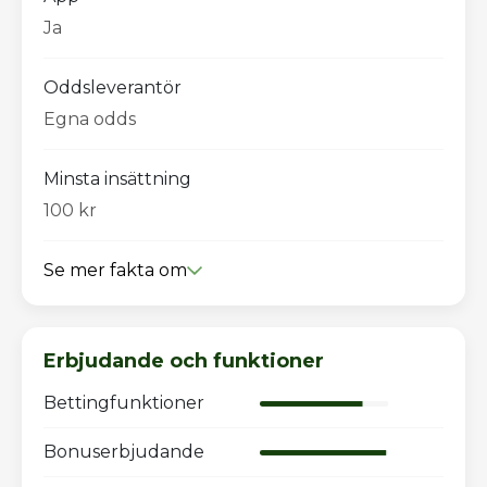
Ja
Oddsleverantör
Egna odds
Minsta insättning
100 kr
Se mer fakta om
Erbjudande och funktioner
Bettingfunktioner
Bonuserbjudande