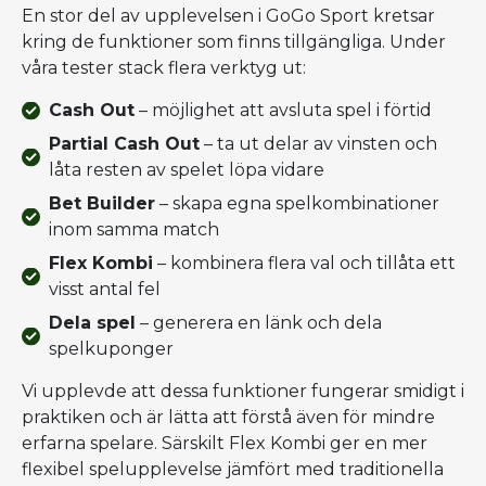
En stor del av upplevelsen i GoGo Sport kretsar
kring de funktioner som finns tillgängliga. Under
våra tester stack flera verktyg ut:
Cash Out
– möjlighet att avsluta spel i förtid
Partial Cash Out
– ta ut delar av vinsten och
låta resten av spelet löpa vidare
Bet Builder
– skapa egna spelkombinationer
inom samma match
Flex Kombi
– kombinera flera val och tillåta ett
visst antal fel
Dela spel
– generera en länk och dela
spelkuponger
Vi upplevde att dessa funktioner fungerar smidigt i
praktiken och är lätta att förstå även för mindre
erfarna spelare. Särskilt Flex Kombi ger en mer
flexibel spelupplevelse jämfört med traditionella