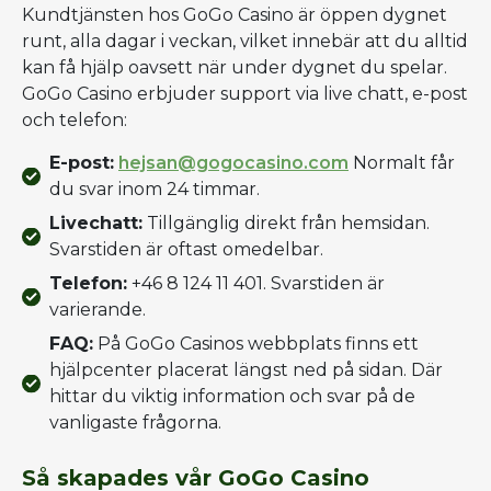
Kundtjänsten hos GoGo Casino är öppen dygnet
runt, alla dagar i veckan, vilket innebär att du alltid
kan få hjälp oavsett när under dygnet du spelar.
GoGo Casino erbjuder support via live chatt, e-post
och telefon:
E-post:
hejsan@gogocasino.com
Normalt får
du svar inom 24 timmar.
Livechatt:
Tillgänglig direkt från hemsidan.
Svarstiden är oftast omedelbar.
Telefon:
+46 8 124 11 401. Svarstiden är
varierande.
FAQ:
På GoGo Casinos webbplats finns ett
hjälpcenter placerat längst ned på sidan. Där
hittar du viktig information och svar på de
vanligaste frågorna.
Så skapades vår GoGo Casino