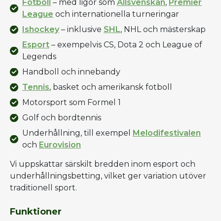
Fotboll
– med ligor som
Allsvenskan
,
Premier
League
och internationella turneringar
Ishockey
– inklusive
SHL
, NHL och mästerskap
Esport
– exempelvis CS, Dota 2 och League of
Legends
Handboll och innebandy
Tennis
, basket och amerikansk fotboll
Motorsport som Formel 1
Golf och bordtennis
Underhållning, till exempel
Melodifestivalen
och
Eurovision
Vi uppskattar särskilt bredden inom esport och
underhållningsbetting, vilket ger variation utöver
traditionell sport.
Funktioner