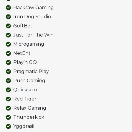
Hacksaw Gaming
Iron Dog Studio
iSoftBet
Just For The Win
Microgaming
NetEnt
Play’n GO
Pragmatic Play
Push Gaming
Quickspin
Red Tiger
Relax Gaming
Thunderkick
Yggdrasil