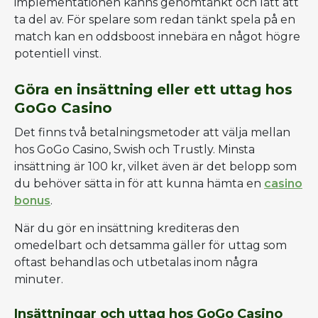
implementationen känns genomtänkt och lätt att
ta del av. För spelare som redan tänkt spela på en
match kan en oddsboost innebära en något högre
potentiell vinst.
Göra en insättning eller ett uttag hos
GoGo Casino
Det finns två betalningsmetoder att välja mellan
hos GoGo Casino, Swish och Trustly. Minsta
insättning är 100 kr, vilket även är det belopp som
du behöver sätta in för att kunna hämta en
casino
bonus
.
När du gör en insättning krediteras den
omedelbart och detsamma gäller för uttag som
oftast behandlas och utbetalas inom några
minuter.
Insättningar och uttag hos GoGo Casino