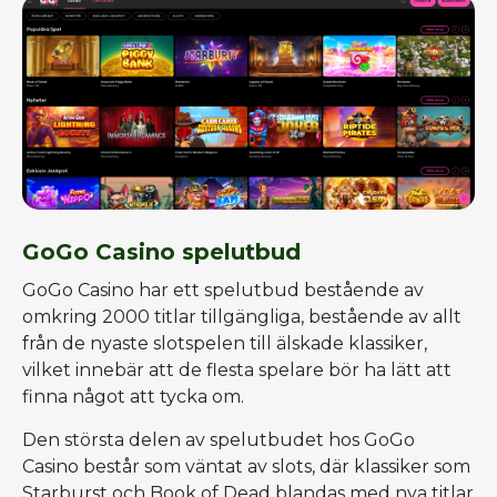
GoGo Casino spelutbud
GoGo Casino har ett spelutbud bestående av
omkring 2000 titlar tillgängliga, bestående av allt
från de nyaste slotspelen till älskade klassiker,
vilket innebär att de flesta spelare bör ha lätt att
finna något att tycka om.
Den största delen av spelutbudet hos GoGo
Casino består som väntat av slots, där klassiker som
Starburst och Book of Dead blandas med nya titlar