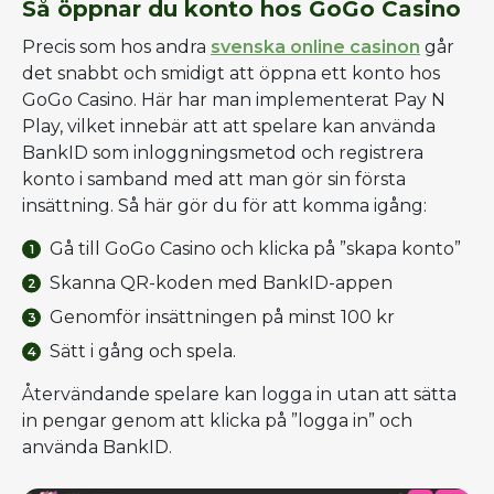
Så öppnar du konto hos GoGo Casino
Precis som hos andra
svenska online casinon
går
det snabbt och smidigt att öppna ett konto hos
GoGo Casino. Här har man implementerat Pay N
Play, vilket innebär att att spelare kan använda
BankID som inloggningsmetod och registrera
konto i samband med att man gör sin första
insättning. Så här gör du för att komma igång:
Gå till GoGo Casino och klicka på ”skapa konto”
Skanna QR-koden med BankID-appen
Genomför insättningen på minst 100 kr
Sätt i gång och spela.
Återvändande spelare kan logga in utan att sätta
in pengar genom att klicka på ”logga in” och
använda BankID.