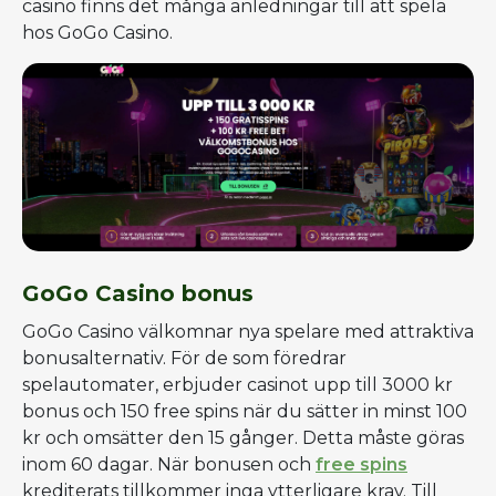
casino finns det många anledningar till att spela
hos GoGo Casino.
GoGo Casino bonus
GoGo Casino välkomnar nya spelare med attraktiva
bonusalternativ. För de som föredrar
spelautomater, erbjuder casinot upp till 3000 kr
bonus och 150 free spins när du sätter in minst 100
kr och omsätter den 15 gånger. Detta måste göras
inom 60 dagar. När bonusen och
free spins
krediterats tillkommer inga ytterligare krav. Till