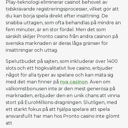
Play-teknologi eliminerar casinot behovet av
tidskrävande registreringsprocesser, vilket gör att
du kan börja spela direkt efter insättning. De
snabba uttagen, som ofta behandlas på mindre än
fem minuter, är en stor fördel. Men det som
särskilt skiljer Pronto casino från andra casinon på
svenska marknaden är deras låga gränser för
insättningar och uttag.
Spelutbudet på sajten, som inkluderar över 1400
slots och ett högkvalitativt live casino, erbjuder
något för alla typer av spelare och kan mäta sig
med det man finner på
nya casinon
. Även om
välkomstbonusen inte är den mest generösa på
marknaden, erbjuder den en unik chans att vinna
stort på EuroMillions-dragningen. Slutligen, med
ett starkt fokus på att hjälpa spelare att spela
ansvarsfullt har man hos Pronto casino inte glömt
att