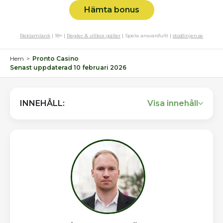
Hämta bonus
Reklamlänk
| 18+ |
Regler & villkor gäller
| Spela ansvarsfullt |
stodlinjen.se
Hem
>
Pronto Casino
Senast uppdaterad 10 februari 2026
INNEHÅLL:
Visa innehåll