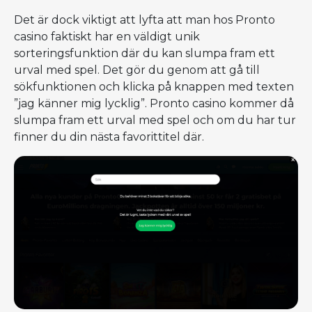
Det är dock viktigt att lyfta att man hos Pronto
casino faktiskt har en väldigt unik
sorteringsfunktion där du kan slumpa fram ett
urval med spel. Det gör du genom att gå till
sökfunktionen och klicka på knappen med texten
”jag känner mig lycklig”. Pronto casino kommer då
slumpa fram ett urval med spel och om du har tur
finner du din nästa favorittitel där.