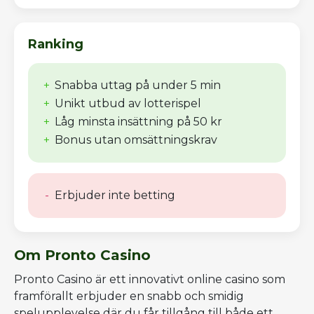
Ranking
+
Snabba uttag på under 5 min
+
Unikt utbud av lotterispel
+
Låg minsta insättning på 50 kr
+
Bonus utan omsättningskrav
-
Erbjuder inte betting
Om Pronto Casino
Pronto Casino är ett innovativt online casino som
framförallt erbjuder en snabb och smidig
spelupplevelse där du får tillgång till både ett