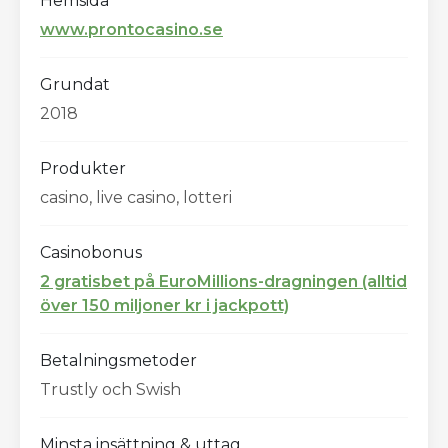
Hemsida
www.prontocasino.se
Grundat
2018
Produkter
casino, live casino, lotteri
Casinobonus
2 gratisbet på EuroMillions-dragningen (alltid
över 150 miljoner kr i jackpott)
Betalningsmetoder
Trustly och Swish
Minsta insättning & uttag