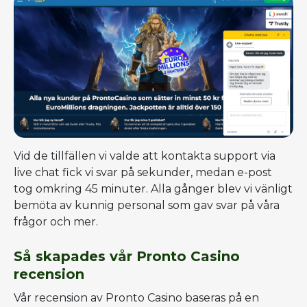
Vid de tillfällen vi valde att kontakta support via
live chat fick vi svar på sekunder, medan e-post
tog omkring 45 minuter. Alla gånger blev vi vänligt
bemöta av kunnig personal som gav svar på våra
frågor och mer.
Så skapades vår Pronto Casino
recension
Vår recension av Pronto Casino baseras på en