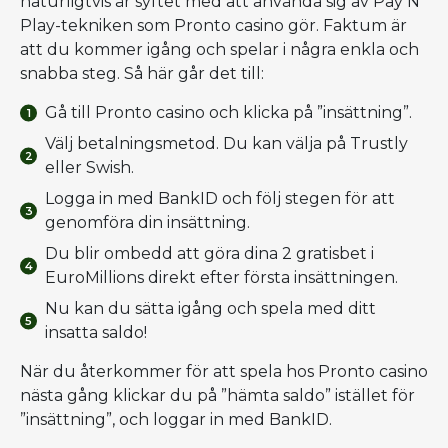
naturligtvis är syftet med att använda sig av Pay N
Play-tekniken som Pronto casino gör. Faktum är
att du kommer igång och spelar i några enkla och
snabba steg. Så här går det till:
Gå till Pronto casino och klicka på ”insättning”.
Välj betalningsmetod. Du kan välja på Trustly
eller Swish.
Logga in med BankID och följ stegen för att
genomföra din insättning.
Du blir ombedd att göra dina 2 gratisbet i
EuroMillions direkt efter första insättningen.
Nu kan du sätta igång och spela med ditt
insatta saldo!
När du återkommer för att spela hos Pronto casino
nästa gång klickar du på ”hämta saldo” istället för
”insättning”, och loggar in med BankID.