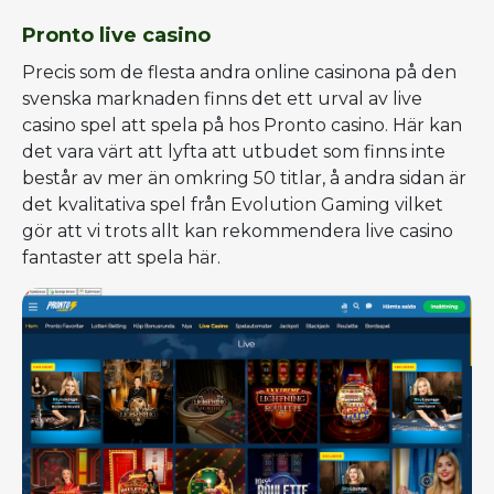
Pronto live casino
Precis som de flesta andra online casinona på den
svenska marknaden finns det ett urval av live
casino spel att spela på hos Pronto casino. Här kan
det vara värt att lyfta att utbudet som finns inte
består av mer än omkring 50 titlar, å andra sidan är
det kvalitativa spel från Evolution Gaming vilket
gör att vi trots allt kan rekommendera live casino
fantaster att spela här.