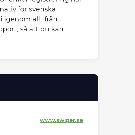
rnativ för svenska
i igenom allt från
port, så att du kan
www.swiper.se