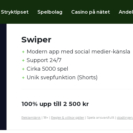
Stryktipset
Spelbolag
Casino på nätet
Andel
Swiper
Modern app med social medier-känsla
+
Support 24/7
+
Cirka 5000 spel
+
Unik svepfunktion (Shorts)
+
100% upp till 2 500 kr
Reklamlänk
| 18+ |
Regler & villkor gäller
| Spela ansvarsfullt |
stodlinjen