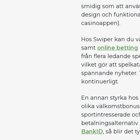
smidig som att använ
design och funktional
casinoappen).
Hos Swiper kan du väl
samt
online betting
från flera ledande sp
vilket gör att spelka
spännande nyheter. T
kontinuerligt.
En annan styrka hos
olika välkomstbonusar
sportintresserade oc
betalningsalternati
BankID
, så blir det