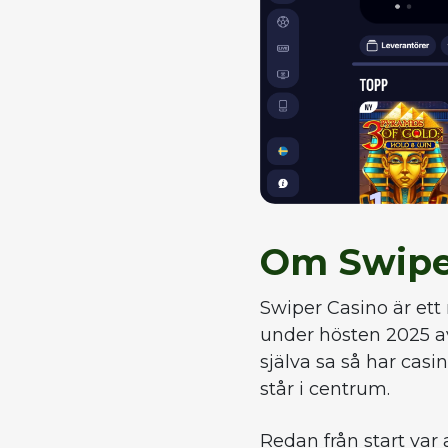
Om Swipe
Swiper Casino är ett
under hösten 2025 a
själva sa så har cas
står i centrum.
Redan från start var