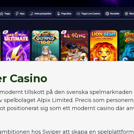
r Casino
 modernt tillskott på den svenska spelmarknaden
v spelbolaget Alpix Limited. Precis som persone
inot positionerat sig som ett modernt casino där 
 ambitionen hos Swiper att skapa en spelplattfor