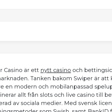
r Casino är ett
nytt casino
och bettingsi
arknaden. Tanken bakom Swiper är att 
re en modern och mobilanpassad spelu
erar allt från slots och live casino till 
rerad av sociala medier. Med svensk licen
ningsmetoder som Swish, samt BankID fö