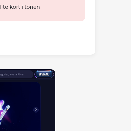
ite kort i tonen