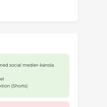
ed social medier-känsla
el
tion (Shorts)