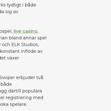
s tydligt i både
da sig av
nospel,
live casino
,
 man bland annar spel
y och ELK Studios,
 konstant inflöde av
det växer
Swiper erbjuder två
t både
gg därtill populära
el registrering med
nska spelare.