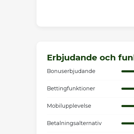
Erbjudande och fun
Bonuserbjudande
Bettingfunktioner
Mobilupplevelse
Betalningsalternativ