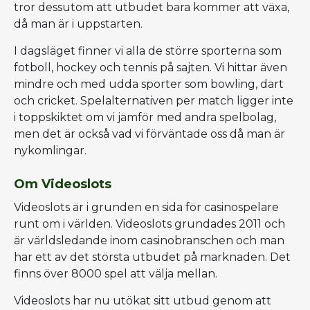
tror dessutom att utbudet bara kommer att växa,
då man är i uppstarten.
I dagsläget finner vi alla de större sporterna som
fotboll, hockey och tennis på sajten. Vi hittar även
mindre och med udda sporter som bowling, dart
och cricket. Spelalternativen per match ligger inte
i toppskiktet om vi jämför med andra spelbolag,
men det är också vad vi förväntade oss då man är
nykomlingar.
Om Videoslots
Videoslots är i grunden en sida för casinospelare
runt om i världen. Videoslots grundades 2011 och
är världsledande inom casinobranschen och man
har ett av det största utbudet på marknaden. Det
finns över 8000 spel att välja mellan.
Videoslots har nu utökat sitt utbud genom att