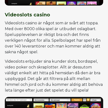
Videoslots casino
Videoslots casino är något som är svårt att toppa.
Med över 8000 olika spel är utbudet oslagbart.
Spelupplevelsen är riktigt bra och det finns
verkligen något för alla. Spelbolaget har spel från
över 140 leverantörer och man kommer aldrig att
sakna något spel.
Videoslots erbjuder sina kunder slots, bordsspel,
video poker och skraplotter. Allt är dessutom
väldigt enkelt att hitta på hemsidan då den är bra
uppbyggd. Det går att filtrera på allt mellan
himmel och jord och du kommer aldrig att behöva
leta länge efter just det spelet du vill spela!