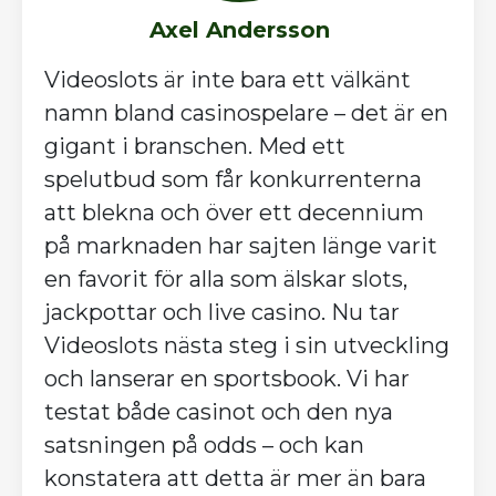
Axel Andersson
Videoslots är inte bara ett välkänt
namn bland casinospelare – det är en
gigant i branschen. Med ett
spelutbud som får konkurrenterna
att blekna och över ett decennium
på marknaden har sajten länge varit
en favorit för alla som älskar slots,
jackpottar och live casino. Nu tar
Videoslots nästa steg i sin utveckling
och lanserar en sportsbook. Vi har
testat både casinot och den nya
satsningen på odds – och kan
konstatera att detta är mer än bara