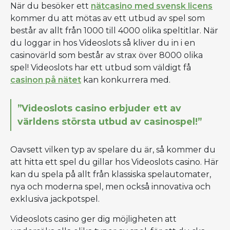
När du besöker ett
nätcasino med svensk licens
kommer du att mötas av ett utbud av spel som
består av allt från 1000 till 4000 olika speltitlar. När
du loggar in hos Videoslots så kliver du in i en
casinovärld som består av strax över 8000 olika
spel! Videoslots har ett utbud som väldigt få
casinon på nätet
kan konkurrera med.
”Videoslots casino erbjuder ett av
världens största utbud av casinospel!”
Oavsett vilken typ av spelare du är, så kommer du
att hitta ett spel du gillar hos Videoslots casino. Här
kan du spela på allt från klassiska spelautomater,
nya och moderna spel, men också innovativa och
exklusiva jackpotspel.
Videoslots casino ger dig möjligheten att