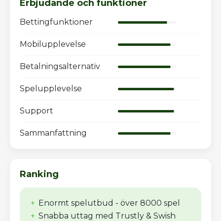
Erbjudande och funktioner
Bettingfunktioner
Mobilupplevelse
Betalningsalternativ
Spelupplevelse
Support
Sammanfattning
Ranking
+
Enormt spelutbud - över 8000 spel
+
Snabba uttag med Trustly & Swish