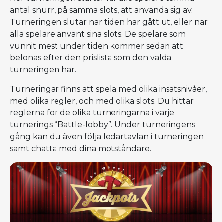
antal snurr, på samma slots, att använda sig av.
Turneringen slutar när tiden har gått ut, eller när
alla spelare använt sina slots. De spelare som
vunnit mest under tiden kommer sedan att
belönas efter den prislista som den valda
turneringen har.
Turneringar finns att spela med olika insatsnivåer,
med olika regler, och med olika slots. Du hittar
reglerna för de olika turneringarna i varje
turnerings “Battle-lobby”. Under turneringens
gång kan du även följa ledartavlan i turneringen
samt chatta med dina motståndare.