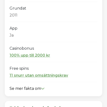
Grundat
2011
App
Ja
Casinobonus
100% upp till 2000 kr
Free spins
11 snurr utan omsättningskrav
Se mer fakta om