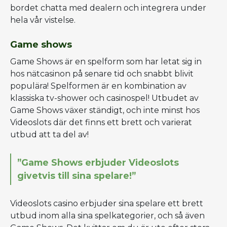
bordet chatta med dealern och integrera under
hela vår vistelse.
Game shows
Game Shows är en spelform som har letat sig in
hos nätcasinon på senare tid och snabbt blivit
populära! Spelformen är en kombination av
klassiska tv-shower och casinospel! Utbudet av
Game Shows växer ständigt, och inte minst hos
Videoslots där det finns ett brett och varierat
utbud att ta del av!
”Game Shows erbjuder Videoslots
givetvis till sina spelare!”
Videoslots casino erbjuder sina spelare ett brett
utbud inom alla sina spelkategorier, och så även