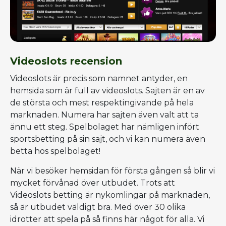
Videoslots recension
Videoslots är precis som namnet antyder, en
hemsida som är full av videoslots. Sajten är en av
de största och mest respektingivande på hela
marknaden. Numera har sajten även valt att ta
ännu ett steg. Spelbolaget har nämligen infört
sportsbetting på sin sajt, och vi kan numera även
betta hos spelbolaget!
När vi besöker hemsidan för första gången så blir vi
mycket förvånad över utbudet. Trots att
Videoslots betting är nykomlingar på marknaden,
så är utbudet väldigt bra. Med över 30 olika
idrotter att spela på så finns här något för alla. Vi