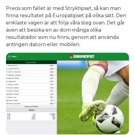
Precis som fallet är med Stryktipset, så kan man
finna resultatet på Europatipset på olika sätt. Den
enklaste vägen är att följa våra steg ovan. Det går
även att besöka en av dom många olika
resultatsidor som nu finns, genom att använda
antingen datorn eller mobilen.