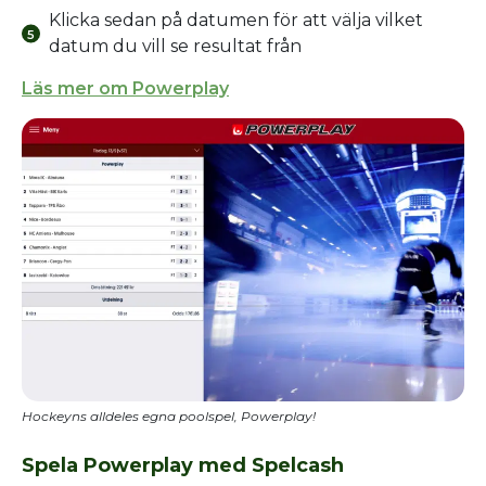
Klicka sedan på datumen för att välja vilket
datum du vill se resultat från
Läs mer om Powerplay
Hockeyns alldeles egna poolspel, Powerplay!
Spela Powerplay med Spelcash