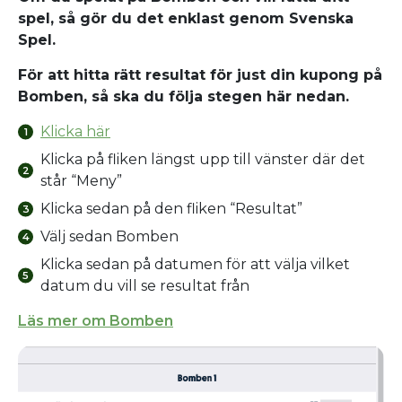
spel, så gör du det enklast genom Svenska
Spel.
För att hitta rätt resultat för just din kupong på
Bomben, så ska du följa stegen här nedan.
Klicka här
Klicka på fliken längst upp till vänster där det
står “Meny”
Klicka sedan på den fliken “Resultat”
Välj sedan Bomben
Klicka sedan på datumen för att välja vilket
datum du vill se resultat från
Läs mer om Bomben