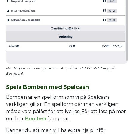
När Napoli slår Liverpool med 4-1, då blir det fin utdelning på
Bomben!
Spela Bomben med Spelcash
Bomben är en spelform som vi på Spelcash
verkligen gillar. En spelform där man verkligen
måste vara påläst för att lyckas. För att läsa på mer
om hur
Bomben
fungerar.
Känner du att man vill ha extra hjälp inför