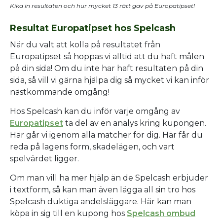
Kika in resultaten och hur mycket 13 rätt gav på Europatipset!
Resultat Europatipset hos Spelcash
När du valt att kolla på resultatet från
Europatipset så hoppas vi alltid att du haft målen
på din sida! Om du inte har haft resultaten på din
sida, så vill vi gärna hjälpa dig så mycket vi kan inför
nästkommande omgång!
Hos Spelcash kan du inför varje omgång av
Europatipset
ta del av en analys kring kupongen.
Här går vi igenom alla matcher för dig. Här får du
reda på lagens form, skadelägen, och vart
spelvärdet ligger.
Om man vill ha mer hjälp än de Spelcash erbjuder
i textform, så kan man även lägga all sin tro hos
Spelcash duktiga andelsläggare. Här kan man
köpa in sig till en kupong hos
Spelcash ombud