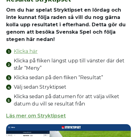
Om du har spelat Stryktipset en lördag och
inte kunnat följa raden så vill du nog gärna
kolla upp resultatet i efterhand. Detta gör du
genom att besöka
Svenska Spel
och följa
stegen här nedan!
Klicka här
Klicka på fliken längst upp till vänster där det
står “Meny”
Klicka sedan på den fliken “Resultat”
Välj sedan
Stryktipset
Klicka sedan på datumen för att välja vilket
datum du vill se resultat från
Läs mer om Stryktipset