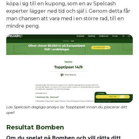
köpa i sig till en kupong, som en av Spelcash
experter lägger ned tid och själ i. Genom detta får
man chansen att vara med i en större rad, till en
mindre peng.
Läs Spelcash dagliga analys av Topptipset innan du placerar ditt
spel!
Resultat Bomben
Om du spelat på Bomben och vill rätta ditt