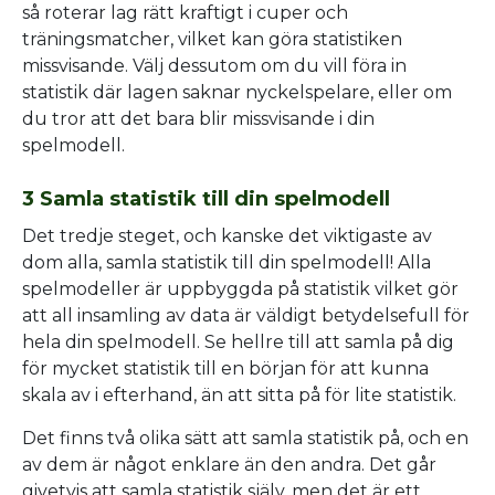
så roterar lag rätt kraftigt i cuper och
träningsmatcher, vilket kan göra statistiken
missvisande. Välj dessutom om du vill föra in
statistik där lagen saknar nyckelspelare, eller om
du tror att det bara blir missvisande i din
spelmodell.
3 Samla statistik till din spelmodell
Det tredje steget, och kanske det viktigaste av
dom alla, samla statistik till din spelmodell! Alla
spelmodeller är uppbyggda på statistik vilket gör
att all insamling av data är väldigt betydelsefull för
hela din spelmodell. Se hellre till att samla på dig
för mycket statistik till en början för att kunna
skala av i efterhand, än att sitta på för lite statistik.
Det finns två olika sätt att samla statistik på, och en
av dem är något enklare än den andra. Det går
givetvis att samla statistik själv, men det är ett