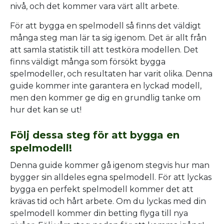
nivå, och det kommer vara värt allt arbete.
För att bygga en spelmodell så finns det väldigt
många steg man lär ta sig igenom. Det är allt från
att samla statistik till att testköra modellen. Det
finns väldigt många som försökt bygga
spelmodeller, och resultaten har varit olika. Denna
guide kommer inte garantera en lyckad modell,
men den kommer ge dig en grundlig tanke om
hur det kan se ut!
Följ dessa steg för att bygga en
spelmodell!
Denna guide kommer gå igenom stegvis hur man
bygger sin alldeles egna spelmodell. För att lyckas
bygga en perfekt spelmodell kommer det att
krävas tid och hårt arbete. Om du lyckas med din
spelmodell kommer din betting flyga till nya