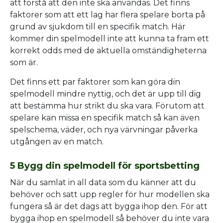
att förstå att den inte ska användas. Det finns
faktorer som att ett lag har flera spelare borta på
grund av sjukdom till en specifik match. Här
kommer din spelmodell inte att kunna ta fram ett
korrekt odds med de aktuella omständigheterna
som är.
Det finns ett par faktorer som kan göra din
spelmodell mindre nyttig, och det är upp till dig
att bestämma hur strikt du ska vara. Förutom att
spelare kan missa en specifik match så kan även
spelschema, väder, och nya värvningar påverka
utgången av en match.
5 Bygg din spelmodell för sportsbetting
När du samlat in all data som du känner att du
behöver och satt upp regler för hur modellen ska
fungera så är det dags att bygga ihop den. För att
bygga ihop en spelmodell så behöver du inte vara