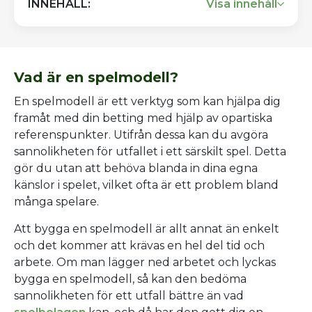
INNEHÅLL:
Visa innehåll
Vad är en spelmodell?
En spelmodell är ett verktyg som kan hjälpa dig
framåt med din betting med hjälp av opartiska
referenspunkter. Utifrån dessa kan du avgöra
sannolikheten för utfallet i ett särskilt spel. Detta
gör du utan att behöva blanda in dina egna
känslor i spelet, vilket ofta är ett problem bland
många spelare.
Att bygga en spelmodell är allt annat än enkelt
och det kommer att krävas en hel del tid och
arbete. Om man lägger ned arbetet och lyckas
bygga en spelmodell, så kan den bedöma
sannolikheten för ett utfall bättre än vad