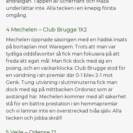
andraligan. Tappen av Scherhant och Maza
underlättar inte. Alla tecken i en knepig första
omgång.
4 Mechelen – Club Brugge 1X2
Mechelen öppnade säsongen med en hädisk insats
på bortaplan mot Waregem. Trots att man var
tydliga oddsfavoriter så fick man fokusera på att
freda sitt eget mål. Man fick dock med sig en
poäng, och en väckarklocka. Club Brugge stod för
en vändning i sin premiär där 0-1 blev 2-1 mot
Genk. Tung utvisning i slutminuterna fick man
dock med sig på mittbacken Ordonez som är
avstängd här. Mechelen kommer med all säkerhet
stå för en bättre prestation i sin hemmapremiär
och vi lämnar inte en överstreckad tvåa själv. Alla
tecken och jobba skräll!
5 Vejle – Odense 12