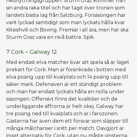
nedflyttningsgruppen. Sturm Graz kommer från
sin andra raka titel och har tagit över tronen som
landets bästa lag från Salzburg. Försäsongen har
varit lyckad samtidigt som man lyckats hålla kvar
Kiteishvili och Boving. Premiär i all ära, men här ska
Sturm Graz vara en nivå bättre. Spik.
7 Cork – Galway 12
Med endast elva matcher kvar att spela så är läget
prekärt för Cork. Man är förankrade i botten med
elva poäng upp till kvalplats och 14 poäng upp till
säker mark. Defensiven är ett ständigt problem
och man har endast lyckats hålla en nolla under
säsongen. Offensivt finns det kvalitéer och de
underliggande siffrorna är helt okej. Galway har
tre poäng ned till kvalplats och är i farozonen.
Gästerna har även dem ett försvar som släpper till
många målchanser i snitt per match. Oavgjort är
inget alternativ för Cork, utan nu måste vinsterna