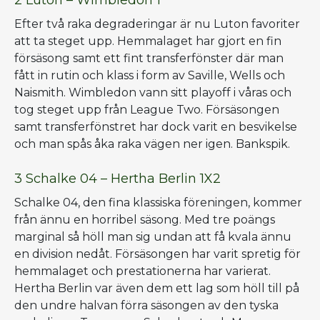
2 Luton – Wimbledon 1
Efter två raka degraderingar är nu Luton favoriter
att ta steget upp. Hemmalaget har gjort en fin
försäsong samt ett fint transferfönster där man
fått in rutin och klass i form av Saville, Wells och
Naismith. Wimbledon vann sitt playoff i våras och
tog steget upp från League Two. Försäsongen
samt transferfönstret har dock varit en besvikelse
och man spås åka raka vägen ner igen. Bankspik.
3 Schalke 04 – Hertha Berlin 1X2
Schalke 04, den fina klassiska föreningen, kommer
från ännu en horribel säsong. Med tre poängs
marginal så höll man sig undan att få kvala ännu
en division nedåt. Försäsongen har varit spretig för
hemmalaget och prestationerna har varierat.
Hertha Berlin var även dem ett lag som höll till på
den undre halvan förra säsongen av den tyska