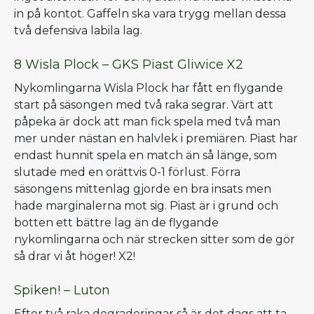
in på kontot. Gaffeln ska vara trygg mellan dessa
två defensiva labila lag.
8 Wisla Plock – GKS Piast Gliwice X2
Nykomlingarna Wisla Plock har fått en flygande
start på säsongen med två raka segrar. Värt att
påpeka är dock att man fick spela med två man
mer under nästan en halvlek i premiären. Piast har
endast hunnit spela en match än så länge, som
slutade med en orättvis 0-1 förlust. Förra
säsongens mittenlag gjorde en bra insats men
hade marginalerna mot sig. Piast är i grund och
botten ett bättre lag än de flygande
nykomlingarna och när strecken sitter som de gör
så drar vi åt höger! X2!
Spiken! – Luton
Efter två raka degraderingar så är det dags att ta