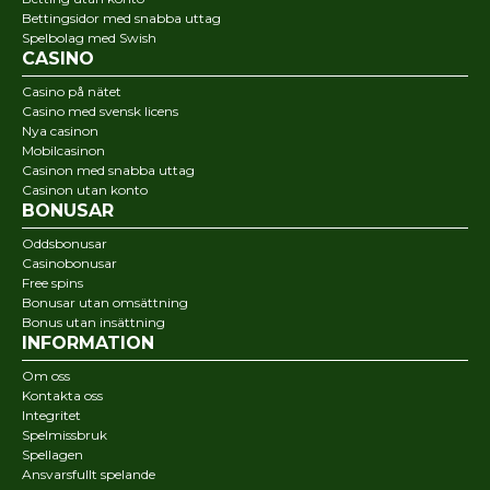
Bettingsidor med snabba uttag
Spelbolag med Swish
CASINO
Casino på nätet
Casino med svensk licens
Nya casinon
Mobilcasinon
Casinon med snabba uttag
Casinon utan konto
BONUSAR
Oddsbonusar
Casinobonusar
Free spins
Bonusar utan omsättning
Bonus utan insättning
INFORMATION
Om oss
Kontakta oss
Integritet
Spelmissbruk
Spellagen
Ansvarsfullt spelande