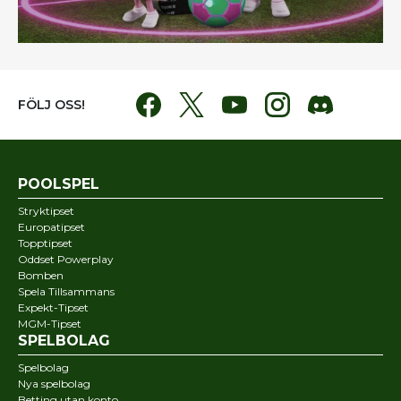
FÖLJ OSS!
POOLSPEL
Stryktipset
Europatipset
Topptipset
Oddset Powerplay
Bomben
Spela Tillsammans
Expekt-Tipset
MGM-Tipset
SPELBOLAG
Spelbolag
Nya spelbolag
Betting utan konto