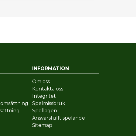
INFORMATION
Om oss
r
Kontakta oss
Integritet
 omsättning
Spelmissbruk
sättning
Spellagen
Ansvarsfullt spelande
Sitemap