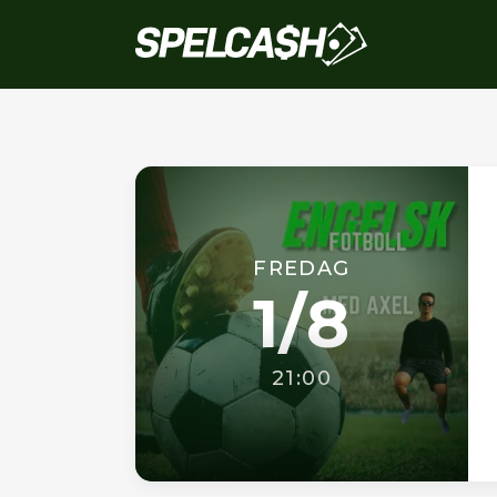
FREDAG
1/8
21:00