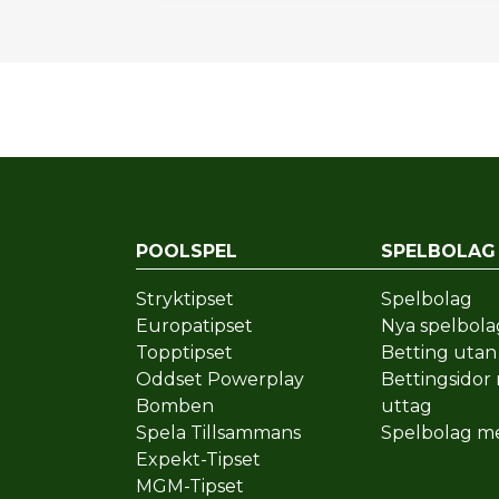
POOLSPEL
SPELBOLAG
Stryktipset
Spelbolag
Europatipset
Nya spelbola
Topptipset
Betting utan
Oddset Powerplay
Bettingsidor
Bomben
uttag
Spela Tillsammans
Spelbolag m
Expekt-Tipset
MGM-Tipset