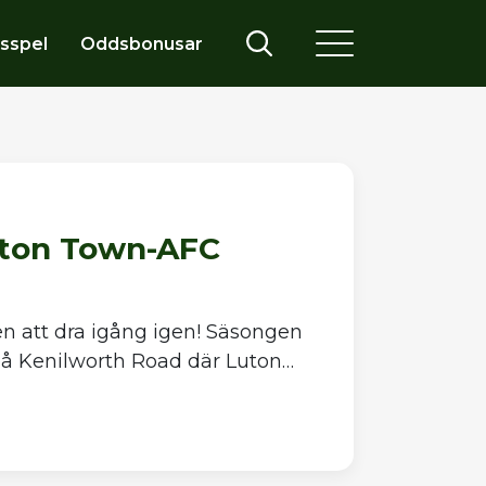
sspel
Oddsbonusar
uton Town-AFC
en att dra igång igen! Säsongen
på Kenilworth Road där Luton